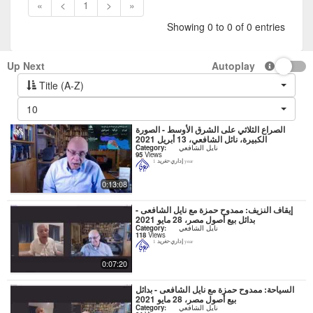
«
<
1
>
»
Showing 0 to 0 of 0 entries
Up Next
Autoplay
Title (A-Z)
10
الصراع الثلاثي على الشرق الأوسط - الصورة
الكبيرة، نائل الشافعي، 13 أبريل 2021
نايل الشافعي
Category:
95
Views
إداري-تغريد
1 year
0:13:08
إيقاف النزيف: ممدوح حمزة مع نايل الشافعى -
بدائل بيع أصول مصر، 28 مايو 2021
نايل الشافعي
Category:
118
Views
إداري-تغريد
1 year
0:07:20
السياحة: ممدوح حمزة مع نايل الشافعى - بدائل
بيع أصول مصر، 28 مايو 2021
نايل الشافعي
Category: