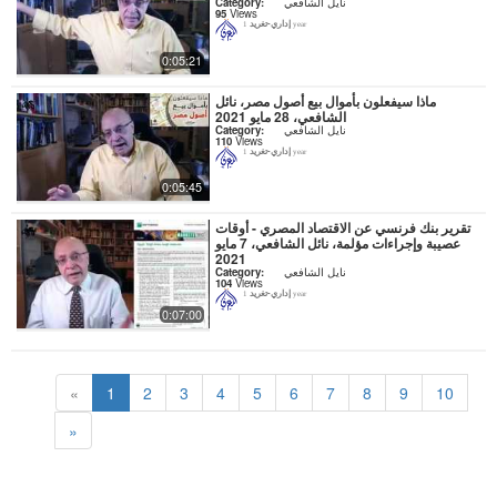
نايل الشافعي
Category:
95
Views
إداري-تغريد
1 year
0:05:21
ماذا سيفعلون بأموال بيع أصول مصر، نائل
الشافعي، 28 مايو 2021
نايل الشافعي
Category:
110
Views
إداري-تغريد
1 year
0:05:45
تقرير بنك فرنسي عن الاقتصاد المصري - أوقات
عصيبة وإجراءات مؤلمة، نائل الشافعي، 7 مايو
2021
نايل الشافعي
Category:
104
Views
إداري-تغريد
1 year
0:07:00
«
1
2
3
4
5
6
7
8
9
10
»