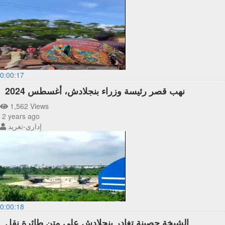
0:00:17
نهب قصر رئيسة وزراء بنجلادش، أغسطس 2024
1,562 Views
2 years ago
إداري-تغريد
0:00:18
الشيخة حصينة تغادر بنجلادش على متن طائرة نقل