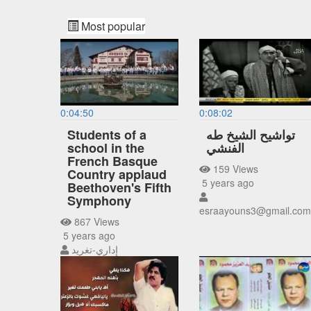
Most popular
0:04:50
0:08:02
Students of a
تواشيح الشيخ طه
school in the
الفنشي
French Basque
159 Views
Country applaud
5 years ago
Beethoven's Fifth
Symphony
esraayouns3@gmail.com
867 Views
5 years ago
إداري-تغريد