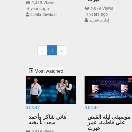
2,419 Views
1,879 Views
4 years ago
4 years ago
suhila dewidar
إداري-تغريد
«
1
»
Most watched
0:03:47
0:05:40
موسيقى ليلة القبض
هاني شاكر وأحمد
على فاطمة، عمر
سعد- يا بخته
خيرت
2,419 Views