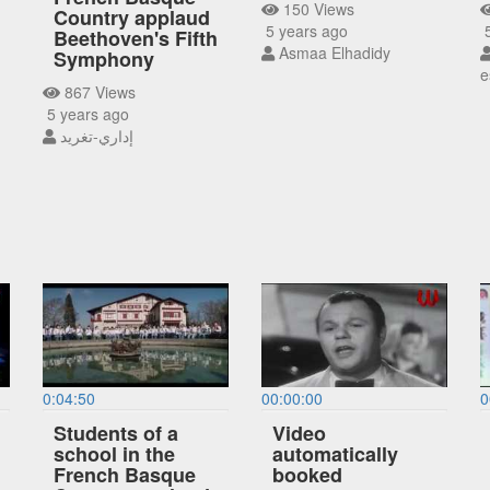
150 Views
Country applaud
5 years ago
5
Beethoven's Fifth
Asmaa Elhadidy
Symphony
e
867 Views
5 years ago
إداري-تغريد
0:04:50
00:00:00
0
Students of a
Video
school in the
automatically
French Basque
booked