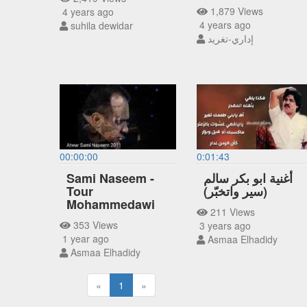
1,879 Views
4 years ago
4 years ago
suhila dewidar
إداري-تغريد
00:00:00
0:01:43
Sami Naseem -
أغنية ابو بكر سالم
Tour
(سير واتخبّر)
Mohammedawi
211 Views
353 Views
3 years ago
1 year ago
Asmaa Elhadidy
Asmaa Elhadidy
«
1
»