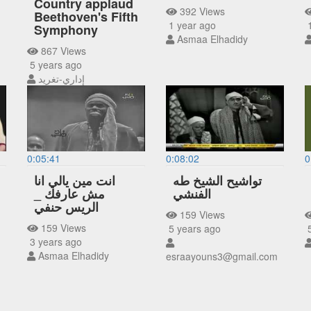
Country applaud
392 Views
Beethoven's Fifth
1 year ago
1
Symphony
Asmaa Elhadidy
867 Views
5 years ago
إداري-تغريد
0:05:41
0:08:02
0
تواشيح الشيخ طه
انت مين يالي انا
الفنشي
مش عارفك _
الريس حنفي
159 Views
159 Views
5 years ago
5
3 years ago
Asmaa Elhadidy
esraayouns3@gmail.com