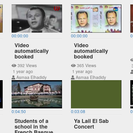
00:00:00
00:00:00
0
Video
Video
automatically
automatically
booked
booked
392 Views
365 Views
3
1 year ago
1 year ago
Asmaa Elhadidy
Asmaa Elhadidy
0:04:50
0:03:08
0
Students of a
Ya Lail El Sab
school in the
Concert
French Basque