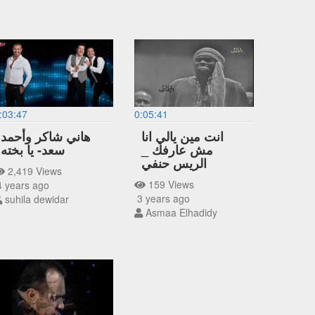
:03:47
0:05:41
انت مين يالي انا
هاني شاكر وأحمد
مش عارفك _
سعد- يا بخته
الريس حنفي
2,419 Views
159 Views
 years ago
3 years ago
suhila dewidar
Asmaa Elhadidy