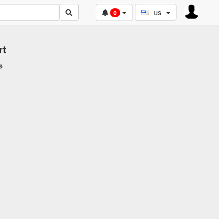
us
0
rt
ق