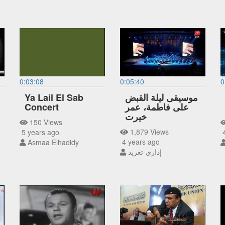
0:03:08
0:05:40
0
Ya Lail El Sab
موسيقى ليلة القبض
Concert
على فاطمة، عمر
خيرت
150 Views
1,879 Views
5 years ago
4
4 years ago
Asmaa Elhadidy
إداري-تغريد