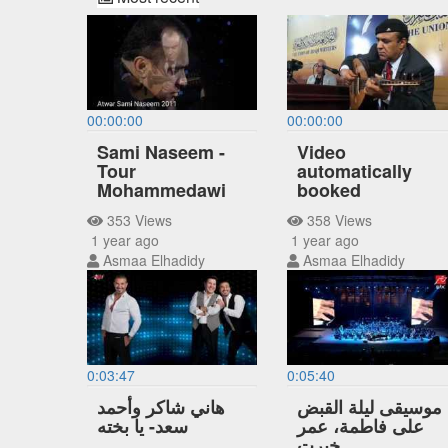
00:00:00
00:00:00
Sami Naseem -
Video
Tour
automatically
Mohammedawi
booked
353 Views
358 Views
1 year ago
1 year ago
Asmaa Elhadidy
Asmaa Elhadidy
0:03:47
0:05:40
موسيقى ليلة القبض
هاني شاكر وأحمد
على فاطمة، عمر
سعد- يا بخته
خيرت