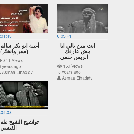
:01:43
0:05:41
انت مين يالي انا
أغنية ابو بكر سالم
مش عارفك _
(سير واتخبّر)
الريس حنفي
211 Views
159 Views
 years ago
3 years ago
Asmaa Elhadidy
Asmaa Elhadidy
:08:02
تواشيح الشيخ طه
الفنشي