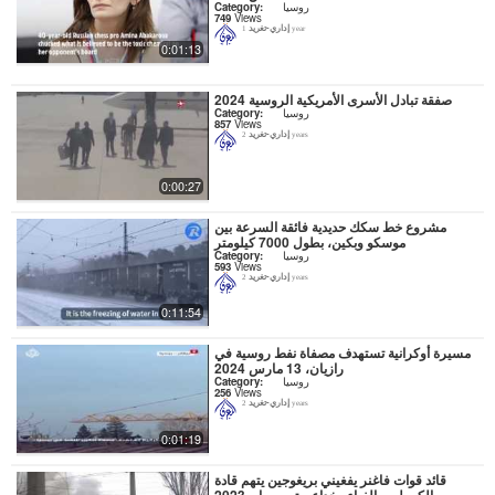
روسيا
Category:
749
Views
إداري-تغريد
1 year
0:01:13
صفقة تبادل الأسرى الأمريكية الروسية 2024
روسيا
Category:
857
Views
إداري-تغريد
2 years
0:00:27
مشروع خط سكك حديدية فائقة السرعة بين
موسكو وبكين، بطول 7000 كيلومتر
روسيا
Category:
593
Views
إداري-تغريد
2 years
0:11:54
مسيرة أوكرانية تستهدف مصفاة نفط روسية في
رازيان، 13 مارس 2024
روسيا
Category:
256
Views
إداري-تغريد
2 years
0:01:19
قائد قوات فاغنر يفغيني بريغوجين يتهم قادة
الكرملين بالغباء وخداع بوتين ، مايو 2023