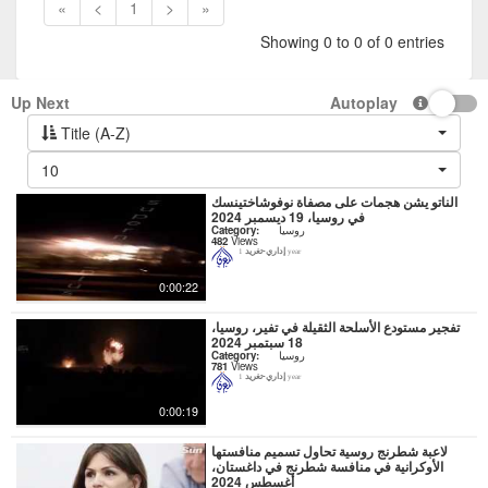
«
<
1
>
»
Showing 0 to 0 of 0 entries
Up Next
Autoplay
Title (A-Z)
10
الناتو يشن هجمات على مصفاة نوفوشاختينسك
في روسيا، 19 ديسمبر 2024
روسيا
Category:
482
Views
إداري-تغريد
1 year
0:00:22
تفجير مستودع الأسلحة الثقيلة في تفير، روسيا،
18 سبتمبر 2024
روسيا
Category:
781
Views
إداري-تغريد
1 year
0:00:19
لاعبة شطرنج روسية تحاول تسميم منافستها
الأوكرانية في منافسة شطرنج في داغستان،
أغسطس 2024