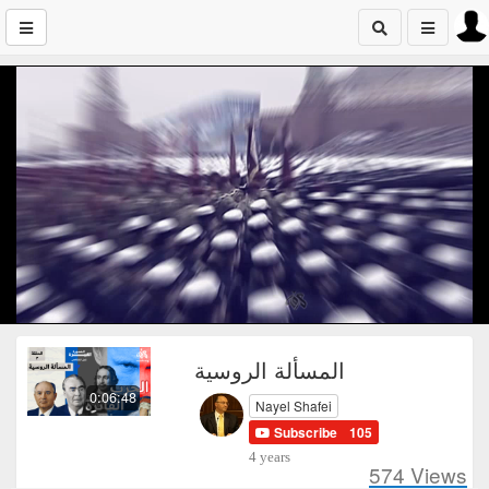
المسألة الروسية
0:06:48
Nayel Shafei
Subscribe
105
4 years
574
Views