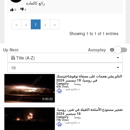
رائع كالعادة
0
0
«
<
1
>
»
Showing 1 to 1 of 1 entries
Up Next
Autoplay
Title (A-Z)
10
الناتو يشن هجمات على مصفاة نوفوشاختينسك
في روسيا، 19 ديسمبر 2024
روسيا
Category:
479
Views
إداري-تغريد
1 year
0:00:22
تفجير مستودع الأسلحة الثقيلة في تفير، روسيا،
18 سبتمبر 2024
روسيا
Category:
779
Views
إداري-تغريد
1 year