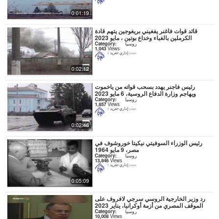
0:01:19
قائد قوات فاغنر يفغيني بريغوجين يتهم قادة
الكرملين بالغباء وخداع بوتين ، مايو 2023
روسيا
Category:
1,043
Views
إداري-تغريد
3 years
0:02:12
رئيس فاجنر يهدد بسحب قواته من ياخموت
ويهاجم وزارة الدفاع الروسية، 6 مايو 2023
روسيا
Category:
1,857
Views
إداري-تغريد
3 years
0:02:46
رئيس الوزراء السوفيتي نيكيتا خوروشوف في
مصر، 9 مايو 1964
روسيا
Category:
13,846
Views
إداري-تغريد
3 years
0:05:09
رد وزير الخارجية الروسي سرجي لافروف على
الموقف المصري من أزمة أوكرانيا، يناير 2023
روسيا
Category:
10,008
Views