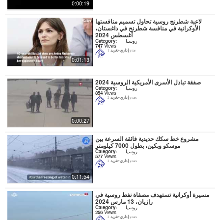
0:00:19
لاعبة شطرنج روسية تحاول تسميم منافستها
الأوكرانية في منافسة شطرنج في داغستان،
أغسطس 2024
روسيا
Category:
747
Views
إداري-تغريد
1 year
0:01:13
صفقة تبادل الأسرى الأمريكية الروسية 2024
روسيا
Category:
854
Views
إداري-تغريد
2 years
0:00:27
مشروع خط سكك حديدية فائقة السرعة بين
موسكو وبكين، بطول 7000 كيلومتر
روسيا
Category:
577
Views
إداري-تغريد
2 years
0:11:54
مسيرة أوكرانية تستهدف مصفاة نفط روسية في
رازيان، 13 مارس 2024
روسيا
Category:
256
Views
إداري-تغريد
2 years