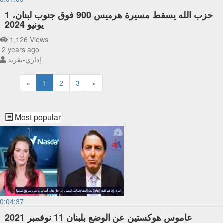
حزب الله يسقط مسيرة هرميس 900 فوق جنوب لبنان، 1
يونيو 2024
1,126 Views
2 years ago
إداري-تغريد
«
1
2
3
»
Most popular
0:04:37
عاموس هوكستين عن الوضع بلبنان 11 نوفمبر 2021