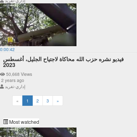
إداري-تغريد
0:00:42
فيديو نشره حزب الله محاكاة لاجتياح الجليل، أغسطس
2023
50,668 Views
2 years ago
إداري-تغريد
«
1
2
3
»
Most watched