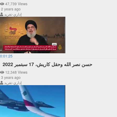
47,739 Views
2 years ago
إداري-تغريد
0:01:25
حسن نصر الله وحقل كاريش، 17 سبتمبر 2022
12,348 Views
3 years ago
إداري-تغريد