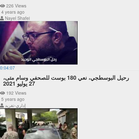
226 Views
4 years ago
Nayel Shafei
0:04:07
رحيل البوسطجي، نعي 180 بوست للصحفي وسام متى،
27 يوليو 2021
192 Views
5 years ago
إداري-تغريد