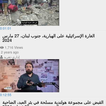
0:01:01
الغارة الإسرائيلية على الهبارية، جنوب لبنان، 27 مارس
2024
1,716 Views
2 years ago
إداري-تغريد
0:12:55
القبض على مجموعة هولندية مسلحة في بئر العبد، الضاحية