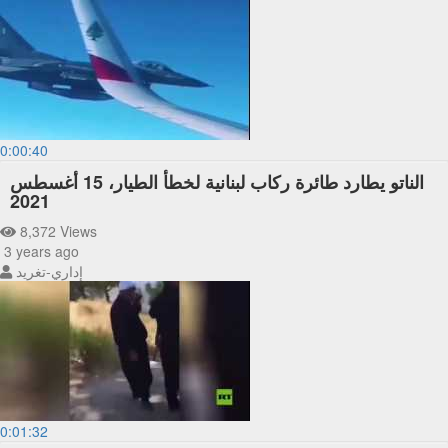
0:00:40
الناتو يطارد طائرة ركاب لبنانية لخطأ الطيار، 15 أغسطس
2021
8,372 Views
3 years ago
إداري-تغريد
0:01:32