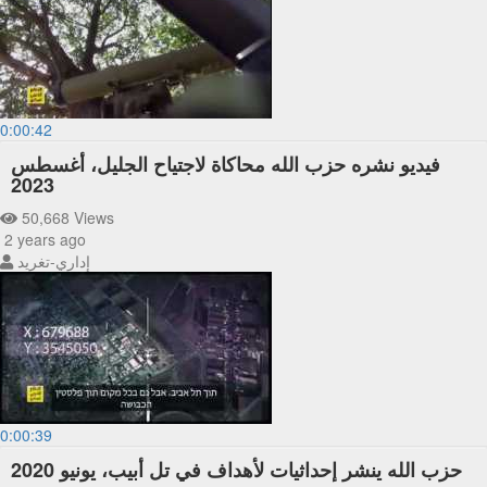
0:00:42
فيديو نشره حزب الله محاكاة لاجتياح الجليل، أغسطس
2023
50,668 Views
2 years ago
إداري-تغريد
0:00:39
حزب الله ينشر إحداثيات لأهداف في تل أبيب، يونيو 2020