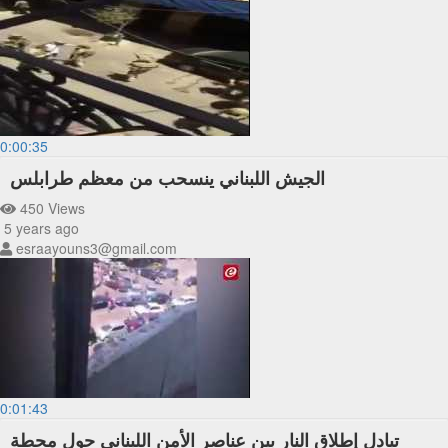
0:00:35
الجيش اللبناني ينسحب من معظم طرابلس
450 Views
5 years ago
esraayouns3@gmail.com
0:01:43
تبادل إطلاق النار بين عناصر الأمن اللبناني حول محطة