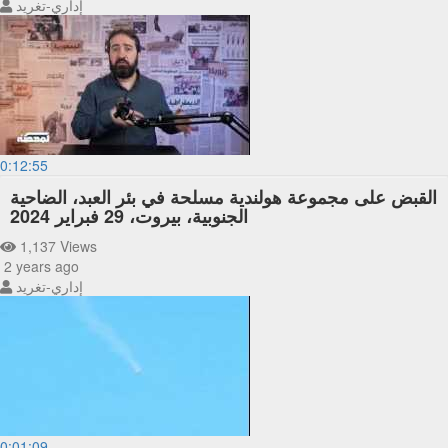
إداري-تغريد
0:12:55
القبض على مجموعة هولندية مسلحة في بئر العبد، الضاحية
الجنوبية، بيروت، 29 فبراير 2024
1,137 Views
2 years ago
إداري-تغريد
0:01:09