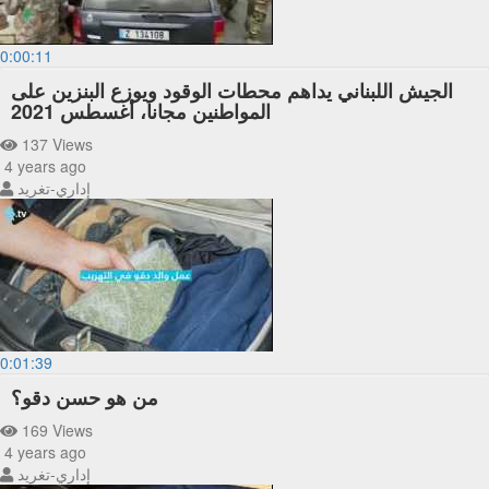
0:00:11
الجيش اللبناني يداهم محطات الوقود ويوزع البنزين على
المواطنين مجانا، أغسطس 2021
137 Views
4 years ago
إداري-تغريد
0:01:39
من هو حسن دقو؟
169 Views
4 years ago
إداري-تغريد