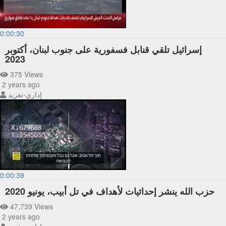
0:00:30
إسرائيل تلقي قنابل فسفورية على جنوب لبنان، أكتوبر
2023
375 Views
2 years ago
إداري-تغريد
0:00:39
حزب الله ينشر إحداثيات لأهداف في تل أبيب، يونيو 2020
47,739 Views
2 years ago