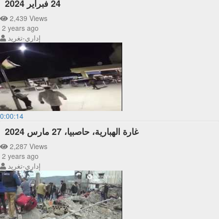
24 فبراير 2024
2,439 Views
2 years ago
إداري-تغريد
0:00:14
غارة الهبارية، حاصبيا، 27 مارس 2024
2,287 Views
2 years ago
إداري-تغريد