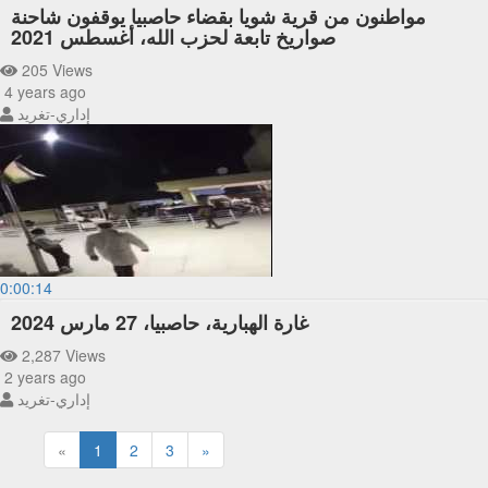
مواطنون من قرية شويا بقضاء حاصبيا يوقفون شاحنة
صواريخ تابعة لحزب الله، أغسطس 2021
205 Views
4 years ago
إداري-تغريد
0:00:14
غارة الهبارية، حاصبيا، 27 مارس 2024
2,287 Views
2 years ago
إداري-تغريد
«
1
2
3
»