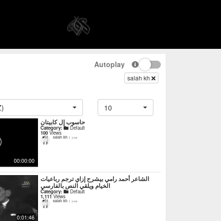
Autoplay
salah kh
Z)
10
حاسوب إل كابيتان
Category:
Default
100
Views
salah kh
1 year
00:00:00
‏الشاعر أحمد رامي بيشرح إزاي ترجم رباعيات
الخيام ويلقي النص بالفارسي
Category:
Default
1,111
Views
salah kh
1 year
0:01:46