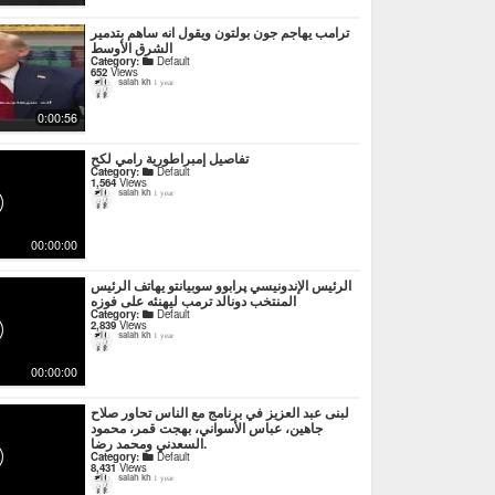
ترامب يهاجم جون بولتون ويقول انه ساهم بتدمير
الشرق الأوسط
Category:
Default
652
Views
salah kh
1 year
0:00:56
تفاصيل إمبراطورية رامي لكح
Category:
Default
1,564
Views
salah kh
1 year
00:00:00
الرئيس الإندونيسي پرابوو سوبيانتو يهاتف الرئيس
المنتخب دونالد ترمب ليهنئه على فوزه
Category:
Default
2,839
Views
salah kh
1 year
00:00:00
لبنى عبد العزيز في برنامج مع الناس تحاور صلاح
جاهين، عباس الأسواني، بهجت قمر، محمود
السعدني ومحمد رضا.
Category:
Default
8,431
Views
salah kh
1 year