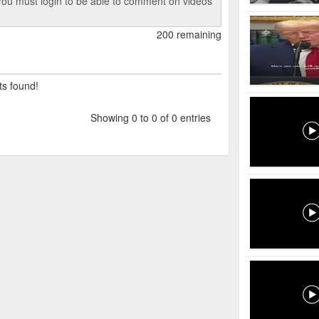
ou must login to be able to comment on videos
200 remaining
ts found!
Showing 0 to 0 of 0 entries