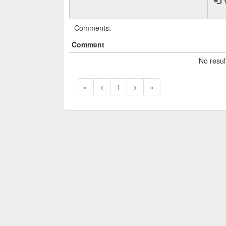
Y
Comments:
Comment
No resul
«
<
1
>
»