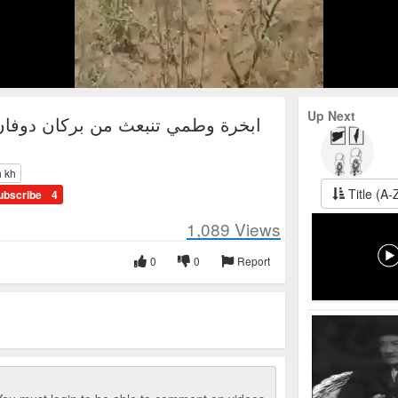
Up Next
ي
h kh
Title (A-
ubscribe
4
1,089
Views
0
0
Report