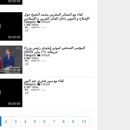
00:00:00
لقاء مع المفكر المغربي محمد الشيخ حول
الإصلاح و التنوير داخل الفكر العربي و الإسلامي
Category:
Default
1,762
Views
salah kh
1 year
00:00:00
المؤتمر الصحفي لموتي إيجيدي رئيس وزراء
جرينلاند (11 يناير 2025)
Category:
Default
2,302
Views
salah kh
1 year
0:00:48
لقاء مع منير فخري عبد النور
Category:
Default
2,161
Views
salah kh
1 year
00:00:00
2
3
4
5
6
7
8
9
10