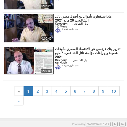
0:05:21
ماذا سيفعلون بأموال بيع أصول مصر، نائل
الشافعي، 28 مايو 2021
نايل الشافعي
Category:
110
Views
إداري-تغريد
1 year
0:05:45
تقرير بنك فرنسي عن الاقتصاد المصري - أوقات
عصيبة وإجراءات مؤلمة، نائل الشافعي، 7 مايو
2021
نايل الشافعي
Category:
106
Views
إداري-تغريد
1 year
0:07:00
«
1
2
3
4
5
6
7
8
9
10
»
Powered by
Facebook
Googl
YouPHPTube LLC v7.4