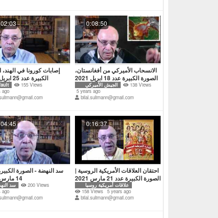
:02:03
0:08:50
الانسحاب الأميركي من أفغانستان،
إصابات كورونا في الهند، 
الصورة الكبيرة عدد 18 ابريل 2021
الكبيرة عدد 25 ابريل 2021
138 Views
الجيش الأميركي
155 Views
ault
s ago
5 years ago
l.sulimann@gmail.com
bilal.sulimann@gmail.com
:04:45
0:16:37
احتقان العلاقات الأمريكية الروسية |
سد النهضة - الصورة الكبيرة
الصورة الكبيرة عدد 21 مارس 2021
14 مارس 2021
علاقات أمريكية روسيا
200 Views
سد النه
s ago
158 Views
5 years ago
l.sulimann@gmail.com
bilal.sulimann@gmail.com