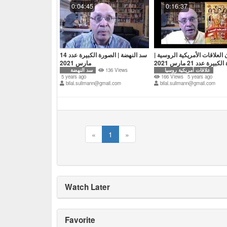
0:04:45
0:16:37
 العلاقات الأمريكية الروسية |
سد النهضة | الصورة الكبيرة عدد 14
يرة عدد 21 مارس 2021
مارس 2021
علاقات أمريكية روسيا
136 Views
سد النهضة
5 years ago
166 Views
5 years ago
bilal.sulimann@gmail.com
bilal.sulimann@gmail.com
«
1
»
Watch Later
Favorite