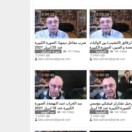
0:04:13
0:03:19
رقائق (التشيب) بين الولايات
ضرب مفاعل ديمونا، الصورة الكبيرة
حدة و الصين، الصورة الكبيرة
عدد 25 ابريل 2021
165 Views
عدد 25 ابريل 2021
تكنولوجيا
157 Views
سوريا، اسرائيل
5 years ago
5 years ago
bilal.sulimann@gmail.com
bilal.sulimann@gmail.com
0:02:49
0:00:39
حيل تشارلز غيشكي مؤسس
سد الخراب (سد النهضة)، الصورة
أدوبي، الصورة الكبيرة عدد 18 ابريل
الكبيرة عدد 18 ابريل 2021
154 Views
تكنولوجيا
2021
146 Views
سد النهضة
5 years ago
5 years ago
bilal.sulimann@gmail.com
bilal.sulimann@gmail.com