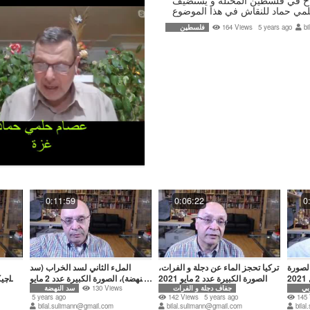
راح في فلسطين المحتلة و يستضيف
مي حماد للنقاش في هذا الموضوع
b
5 years ago
164 Views
فلسطين
0:11:59
0:06:22
0
لصورة
تركيا تحجز الماء عن دجلة و الفرات،
الملء الثاني لسد الخراب (سد
الصورة الكبيرة عدد 2 مايو 2021
النهضة)، الصورة الكبيرة عدد 2 مايو
بي
جفاف دجلة و الفرات
130 Views
سد النهضة
2021
5 years ago
142 Views
5 years ago
145
bilal.sulimann@gmail.com
bilal.sulimann@gmail.com
bila