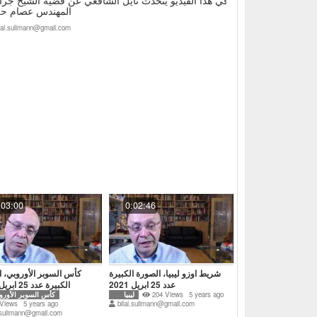
في هذا الفيديو يتحدث نايل الشافعي عن قضية الشيخ ج
المهندس عصام حل
ilal.sulimann@gmail.com
:03:00
0:02:46
شريط اوزو ليبيا، الصورة الكبيرة
كأس السوبر الأوروبي، ا
عدد 25 ابريل 2021
الكبيرة عدد 25 ابريل 2021
5 years ago
204 Views
ليبيا
كأس السوبر الأورو
 Views
5 years ago
bilal.sulimann@gmail.com
l.sulimann@gmail.com