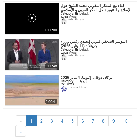
لقاء مع المفكر المغربي محمد الشيخ حول
الإصلاح و التنوير داخل الفكر العربي و الإسلامي
Category:
Default
1,762
Views
salah kh
1 year
00:00:00
المؤتمر الصحفي لموتي إيجيدي رئيس وزراء
جرينلاند (11 يناير 2025)
Category:
Default
2,302
Views
salah kh
1 year
0:00:48
بركان دوفان، إثيوبيا، 4 يناير 2025
Category:
إثيوبيا
650
Views
إداري-تغريد
1 year
0:00:41
«
1
2
3
4
5
6
7
8
9
10
»