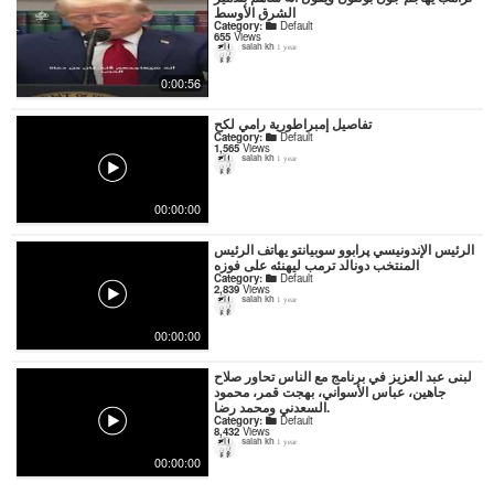
الشرق الأوسط
Category:
Default
655
Views
salah kh
1 year
0:00:56
تفاصيل إمبراطورية رامي لكح
Category:
Default
1,565
Views
salah kh
1 year
00:00:00
الرئيس الإندونيسي پرابوو سوبيانتو يهاتف الرئيس
المنتخب دونالد ترمب ليهنئه على فوزه
Category:
Default
2,839
Views
salah kh
1 year
00:00:00
لبنى عبد العزيز في برنامج مع الناس تحاور صلاح
جاهين، عباس الأسواني، بهجت قمر، محمود
السعدني ومحمد رضا.
Category:
Default
8,432
Views
salah kh
1 year
00:00:00