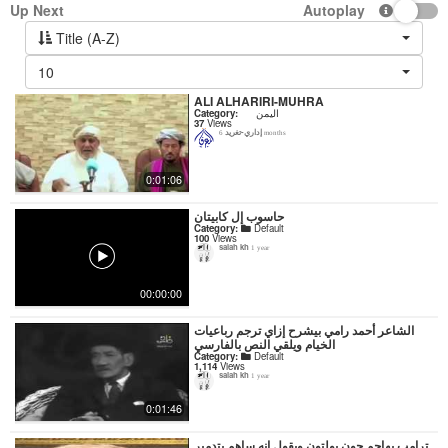
Up Next
Autoplay
Title (A-Z)
10
ALI ALHARIRI-MUHRA
Category:
اليمن
37
Views
إداري-تغريد
6 months
0:01:06
حاسوب إل كابيتان
Category:
Default
100
Views
salah kh
1 year
00:00:00
‏الشاعر أحمد رامي بيشرح إزاي ترجم رباعيات
الخيام ويلقي النص بالفارسي
Category:
Default
1,114
Views
salah kh
1 year
0:01:46
ترامب يهاجم جون بولتون ويقول انه ساهم بتدمير