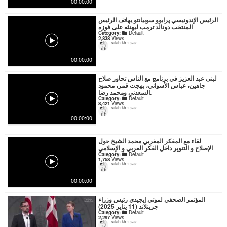
00:00:00
الرئيس الإندونيسي پرابوو سوبيانتو يهاتف الرئيس
المنتخب دونالد ترمب ليهنئه على فوزه
Category:
Default
2,838
Views
salah kh
1 year
00:00:00
لبنى عبد العزيز في برنامج مع الناس تحاور صلاح
جاهين، عباس الأسواني، بهجت قمر، محمود
السعدني ومحمد رضا.
Category:
Default
8,421
Views
salah kh
1 year
00:00:00
لقاء مع المفكر المغربي محمد الشيخ حول
الإصلاح و التنوير داخل الفكر العربي و الإسلامي
Category:
Default
1,758
Views
salah kh
1 year
00:00:00
المؤتمر الصحفي لموتي إيجيدي رئيس وزراء
جرينلاند (11 يناير 2025)
Category:
Default
2,297
Views
salah kh
1 year