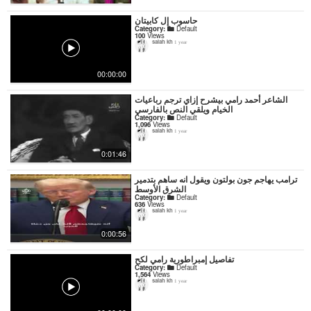
حاسوب إل كابيتان
Category:
Default
100
Views
salah kh
1 year
00:00:00
‏الشاعر أحمد رامي بيشرح إزاي ترجم رباعيات
الخيام ويلقي النص بالفارسي
Category:
Default
1,096
Views
salah kh
1 year
0:01:46
ترامب يهاجم جون بولتون ويقول انه ساهم بتدمير
الشرق الأوسط
Category:
Default
636
Views
salah kh
1 year
0:00:56
تفاصيل إمبراطورية رامي لكح
Category:
Default
1,564
Views
salah kh
1 year