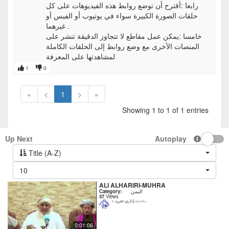
رابعا :أقترح أن توضع روابط هذه الفيديوهات على كل
حلقات الصورة الكبيرة سواء في يوتيوب أو الفيس أو
غيرهما .
خامسا :يمكن عمل مقاطع لا تتجاوز الدقيقة تنشر على
المنصات الأخرى مع وضع روابط إلى الحلقات الكاملة
لمشاهدتها على المعرفة
1
0
«
<
1
>
»
Showing 1 to 1 of 1 entries
Up Next
Autoplay
Title (A-Z)
10
ALI ALHARIRI-MUHRA
اليمن
Category:
37
Views
إداري-تغريد
6 months
0:01:06