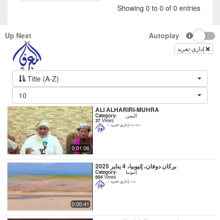
Showing 0 to 0 of 0 entries
Up Next
Autoplay
إداري-تغريد
Title (A-Z)
10
ALI ALHARIRI-MUHRA
اليمن
Category:
37
Views
إداري-تغريد
6 months
0:01:06
بركان دوفان، إثيوبيا، 4 يناير 2025
إثيوبيا
Category:
654
Views
إداري-تغريد
1 year
0:00:41