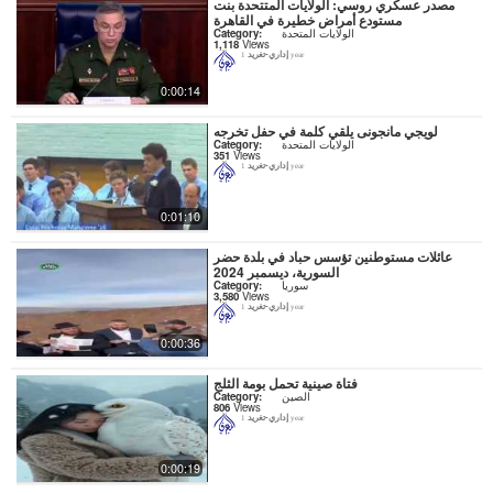
مصدر عسكري روسي: الولايات المتتحدة بنت
مستودع أمراض خطيرة في القاهرة
الولايات المتحدة
Category:
1,118
Views
إداري-تغريد
1 year
0:00:14
لويجي مانجونى يلقي كلمة في حفل تخرجه
الولايات المتحدة
Category:
351
Views
إداري-تغريد
1 year
0:01:10
عائلات مستوطنين تؤسس حباد في بلدة حضر
السورية، ديسمبر 2024
سوريا
Category:
3,580
Views
إداري-تغريد
1 year
0:00:36
فتاة صينية تحمل بومة الثلج
الصين
Category:
806
Views
إداري-تغريد
1 year
0:00:19