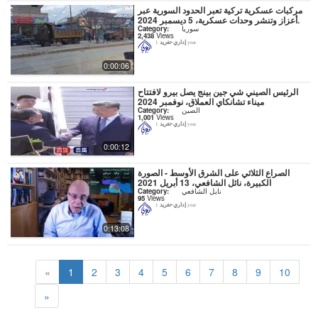
مركبات عسكرية تركية تعبر الحدود السورية عبر
أعزاز وتنشر وحدات عسكرية، 5 ديسمبر 2024.
سوريا
Category:
2,438
Views
إداري-تغريد
1 year
0:00:06
الرئيس الصيني شي جين بينج يصل بيرو لافتتاح
ميناء تشانكاي العملاق، نوفمبر 2024
الصين
Category:
1,001
Views
إداري-تغريد
1 year
0:00:12
الصراع الثلاثي على الشرق الأوسط - الصورة
الكبيرة، نائل الشافعي، 13 أبريل 2021
نايل الشافعي
Category:
95
Views
إداري-تغريد
1 year
0:13:08
«
1
2
3
4
5
6
7
8
9
10
»