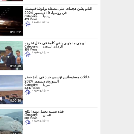
الناتو يشن هجمات على مصفاة نوفوشاختينسك
في روسيا، 19 ديسمبر 2024
روسيا
Category:
479
Views
إداري-تغريد
1 year
0:00:22
لويجي مانجونى يلقي كلمة في حفل تخرجه
الولايات المتحدة
Category:
351
Views
إداري-تغريد
1 year
0:01:10
عائلات مستوطنين تؤسس حباد في بلدة حضر
السورية، ديسمبر 2024
سوريا
Category:
3,547
Views
إداري-تغريد
1 year
0:00:36
فتاة صينية تحمل بومة الثلج
الصين
Category:
803
Views
إداري-تغريد
1 year