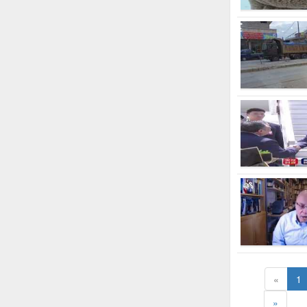
«
1
»