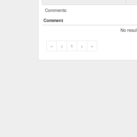
Comments:
Comment
No resul
«
<
1
>
»