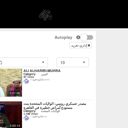
Autoplay
إداري-تغريد
Z)
10
ALI ALHARIRI-MUHRA
اليمن
Category:
37
Views
إداري-تغريد
6 months
0:01:06
مصدر عسكري روسي: الولايات المتتحدة بنت
مستودع أمراض خطيرة في القاهرة
الولايات المتحدة
Category:
1,109
Views
إداري-تغريد
1 year
0:00:14