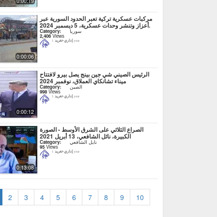
0:00:19
مركبات عسكرية تركية تعبر الحدود السورية عبر
أعزاز وتنشر وحدات عسكرية، 5 ديسمبر 2024.
سوريا
Category:
2,406
Views
إداري-تغريد
1 year
0:00:06
الرئيس الصيني شي جين بينج يصل بيرو لافتتاح
ميناء تشانكاي العملاق، نوفمبر 2024
الصين
Category:
998
Views
إداري-تغريد
1 year
0:00:12
الصراع الثلاثي على الشرق الأوسط - الصورة
الكبيرة، نائل الشافعي، 13 أبريل 2021
نايل الشافعي
Category:
95
Views
إداري-تغريد
1 year
0:13:08
2
3
4
5
6
7
8
9
10