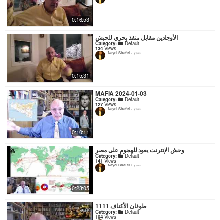
0:16:53
الأوجادين مقابل منفذ بحري للحبش
Category:
Default
134
Views
Nayel Shafei
2 years
0:15:31
MAFIA 2024-01-03
Category:
Default
127
Views
Nayel Shafei
2 years
0:10:11
وحش الإنترنت يعود للهجوم على مصر
Category:
Default
141
Views
Nayel Shafei
2 years
0:23:05
1111|طوفان الأكناف
Category:
Default
194
Views