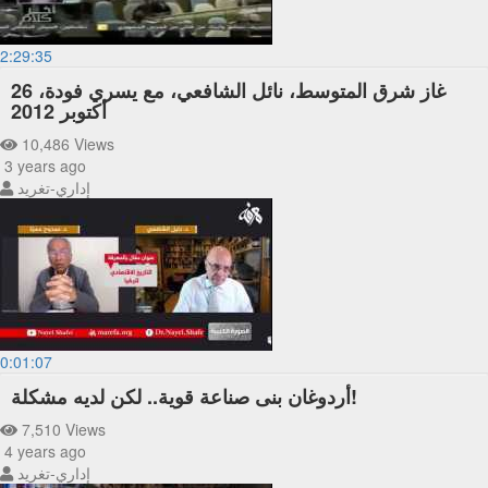
2:29:35
غاز شرق المتوسط، نائل الشافعي، مع يسري فودة، 26
أكتوبر 2012
10,486 Views
3 years ago
إداري-تغريد
0:01:07
أردوغان بنى صناعة قوية.. لكن لديه مشكلة!
7,510 Views
4 years ago
إداري-تغريد