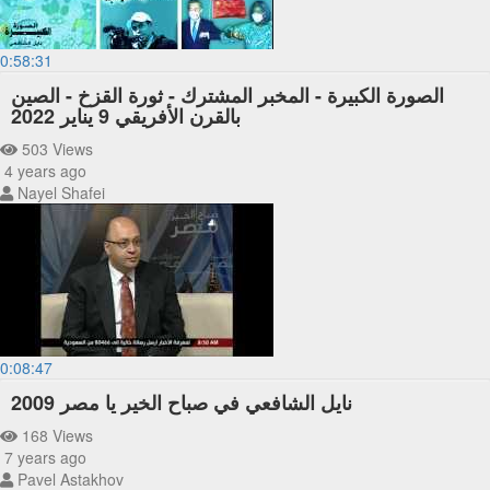
0:58:31
الصورة الكبيرة - المخبر المشترك - ثورة القزخ - الصين
بالقرن الأفريقي 9 يناير 2022
503 Views
4 years ago
Nayel Shafei
0:08:47
نايل الشافعي في صباح الخير يا مصر 2009
168 Views
7 years ago
Pavel Astakhov