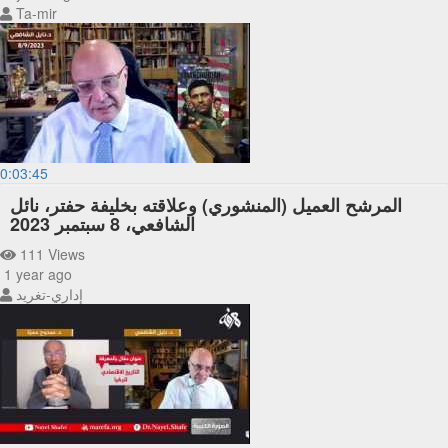
Ta-mir
0:03:45
المرشح العميل (المنشوري) وعلاقته بخليفة حفتر، نائل
الشافعي، 8 سبتمبر 2023
111 Views
1 year ago
إداري-تغريد