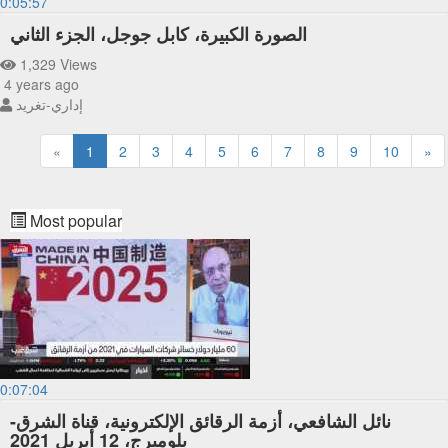
0:05:57
الصورة الكبيرة، كابل جوجل، الجزء الثاني
1,329 Views
4 years ago
إداري-تغريد
«
1
2
3
4
5
6
7
8
9
10
»
Most popular
0:07:04
نائل الشافعي، أزمة الرقائق الإلكترونية، قناة الشرق-
بلومبرج، 12 أبريل 2021