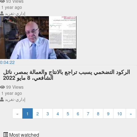
93 Views
1 year ago
إداري-تغريد
0:04:22
الركود التضخمي يسبب تراجع بالانتاج والعمالة بمصر، نائل
الشافعي، 8 مايو 2022
99 Views
1 year ago
إداري-تغريد
«
1
2
3
4
5
6
7
8
9
10
»
Most watched