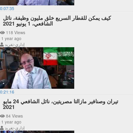
0:07:35
كيف يمكن للقطار السريع خلق مليون وظيفة، نائل
الشافعي، 1 يونيو 2021
118 Views
1 year ago
إداري-تغريد
0:21:16
تيران وصنافير مازالتا مصريتين، نائل الشافعي 24 مايو
2021
84 Views
1 year ago
إداري-تغريد