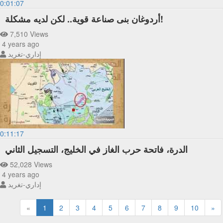
0:01:07
أردوغان بنى صناعة قوية.. لكن لديه مشكلة!
7,510 Views
4 years ago
إداري-تغريد
0:11:17
الدرة، فاتحة حرب الغاز في الخليج، التسجيل الثاني
52,028 Views
4 years ago
إداري-تغريد
«
1
2
3
4
5
6
7
8
9
10
»