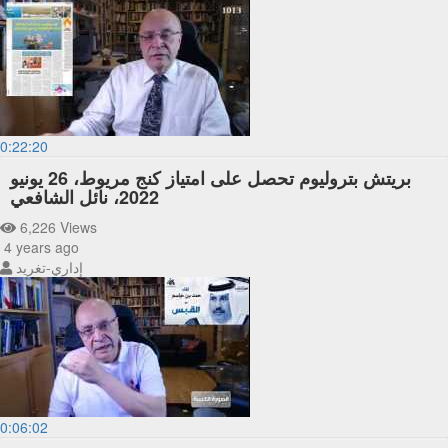
0:22:20
بريتش بتروليوم تحصل على امتياز كنج مريوط، 26 يونيو
2022، نائل الشافعي
6,226 Views
4 years ago
إداري-تغريد
0:06:02