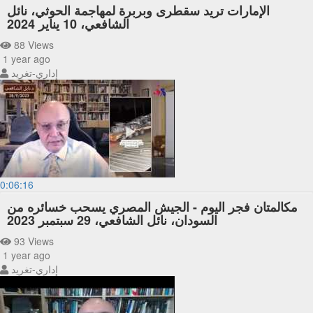
الإمارات تريد سقطرى وبربرة لمهاجمة الحوثي، نائل
الشافعي، 10 يناير 2024
88 Views
1 year ago
إداري-تغريد
0:06:16
مكالمتان فجر اليوم - الجيش المصري يسحب خسائره من
السودان، نائل الشافعي، 29 سبتمبر 2023
93 Views
1 year ago
إداري-تغريد