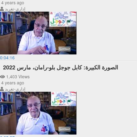
4 years ago
إداري-تغريد
0:04:16
الصورة الكبيرة: كابل جوجل بلو-رامان، مارس 2022
1,403 Views
4 years ago
إداري-تغريد