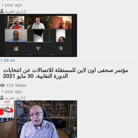
1 year ago
إداري-تغريد
1:39:44
مؤتمر صحفى اون لاين للمستقلة للاتصالات عن انتخابات
الدورة النقابية، 30 مايو 2021
108 Views
1 year ago
إداري-تغريد