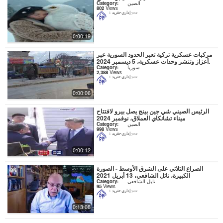
الصين
Category:
802
Views
إداري-تغريد
1 year
0:00:19
مركبات عسكرية تركية تعبر الحدود السورية عبر
أعزاز وتنشر وحدات عسكرية، 5 ديسمبر 2024.
سوريا
Category:
2,388
Views
إداري-تغريد
1 year
0:00:06
الرئيس الصيني شي جين بينج يصل بيرو لافتتاح
ميناء تشانكاي العملاق، نوفمبر 2024
الصين
Category:
998
Views
إداري-تغريد
1 year
0:00:12
الصراع الثلاثي على الشرق الأوسط - الصورة
الكبيرة، نائل الشافعي، 13 أبريل 2021
نايل الشافعي
Category:
95
Views
إداري-تغريد
1 year
0:13:08