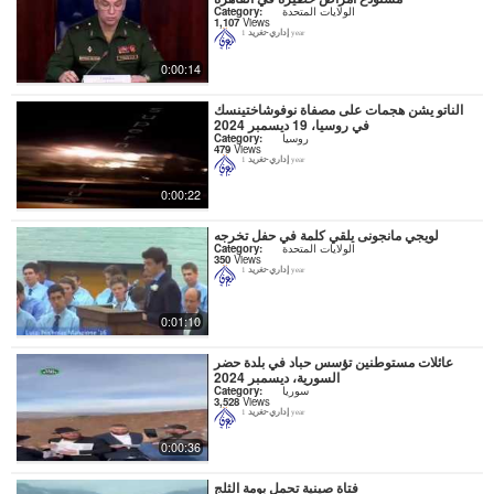
الولايات المتحدة
Category:
1,107
Views
إداري-تغريد
1 year
0:00:14
الناتو يشن هجمات على مصفاة نوفوشاختينسك
في روسيا، 19 ديسمبر 2024
روسيا
Category:
479
Views
إداري-تغريد
1 year
0:00:22
لويجي مانجونى يلقي كلمة في حفل تخرجه
الولايات المتحدة
Category:
350
Views
إداري-تغريد
1 year
0:01:10
عائلات مستوطنين تؤسس حباد في بلدة حضر
السورية، ديسمبر 2024
سوريا
Category:
3,528
Views
إداري-تغريد
1 year
0:00:36
فتاة صينية تحمل بومة الثلج