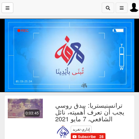
ترانسنيستريا: بيدق روسي
يجب أن تعرف أهميته، نائل
0:03:45
الشافعي، 7 مايو 2021
إداري-تغريد
Subscribe
28