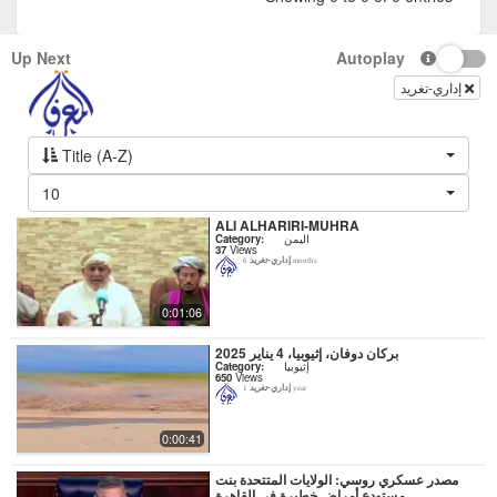
Up Next
Autoplay
إداري-تغريد
Title (A-Z)
10
ALI ALHARIRI-MUHRA
اليمن
Category:
37
Views
إداري-تغريد
6 months
0:01:06
بركان دوفان، إثيوبيا، 4 يناير 2025
إثيوبيا
Category:
650
Views
إداري-تغريد
1 year
0:00:41
مصدر عسكري روسي: الولايات المتتحدة بنت
مستودع أمراض خطيرة في القاهرة