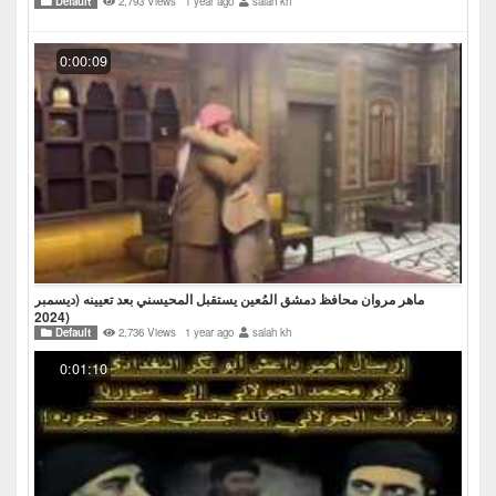
Default
2,793 Views
1 year ago
salah kh
0:00:09
ماهر مروان محافظ دمشق المُعين يستقبل المحيسني بعد تعيينه (ديسمبر
2024)
Default
2,736 Views
1 year ago
salah kh
0:01:10