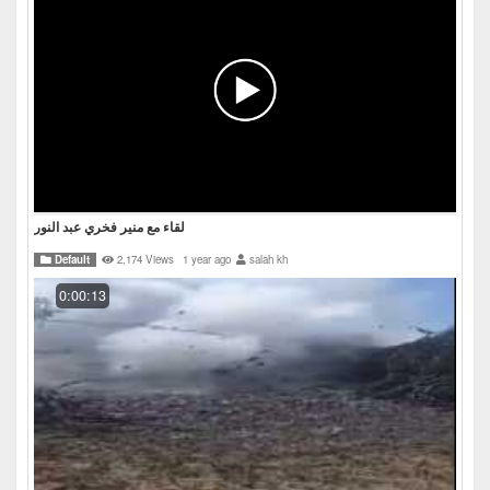
لقاء مع منير فخري عبد النور
Default
2,174 Views
1 year ago
salah kh
0:00:13