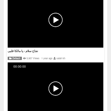
نجاح سلام - يا مالكا قلبى
Default
5,957 Views
1 year ago
salah kh
00:00:00