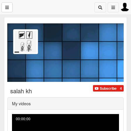
Subscribe
4
salah kh
My videos
00:00:00