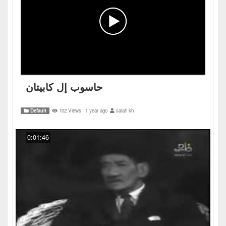
حاسوب إل كابيتان
Default
102 Views
1 year ago
salah kh
0:01:46