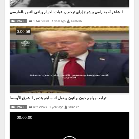
‏الشاعر أحمد رامي بيشرح إزاي ترجم رباعيات الخيام ويلقي النص بالفارسي
Default
1,147 Views
1 year ago
salah kh
0:00:56
ترامب يهاجم جون بولتون ويقول انه ساهم بتدمير الشرق الأوسط
Default
682 Views
1 year ago
salah kh
00:00:00