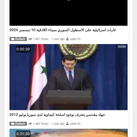
غارات اسرائيلية على الاسطول السوري بميناء اللاذقية 10 ديسمبر 2024
Default
1,687 Views
1 year ago
salah kh
0:00:39
جهاد مقدسي يعترف بوجود اسلحة كيماوية لدى سوريا يوليو 2012
Default
1,085 Views
1 year ago
salah kh
0:01:30