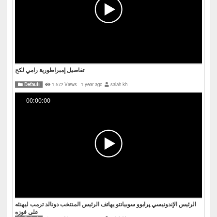
تفاصيل إمبراطورية رامي لكح
Default
1,572 Views
1 year ago
salah kh
00:00:00
الرئيس الإندونيسي پرابوو سوبيانتو يهاتف الرئيس المنتخب دونالد ترمب ليهنئه
على فوزه