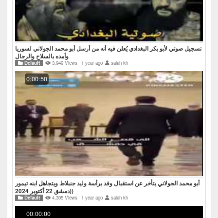
تسجيل صوتي لأبو بكر البغدادي يُعلن فيه أنه من أرسل أبو محمد الجولاني لسوريا
وأمده بالسلاح والرجال
Default
3,949 Views
1 year ago
salah kh
0:00:50
أبو محمد الجولاني يتأخر عن استقبال وفد برأسة وليد جنبلاط ويتجاهل ابنه تيمور
(دمشق 22 أكتوبر 2024)
Default
4,305 Views
1 year ago
salah kh
00:00:00