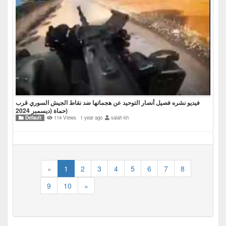
فيديو نشره فصيل أنصار التوحيد عن هجماتها ضد نقاط الجيش السوري قرب
حماة (ديسمبر 2024)
Default
114 Views
1 year ago
salah kh
«
1
2
3
4
5
6
7
8
9
10
»